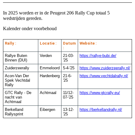
In 2025 worden er in de Peugeot 206 Rally Cup totaal 5
wedstrijden gereden.
Kalender onder voorbehoud
Rally :
Locatie :
Datum
Website :
:
Rallye Buten
Verden
21-03-
https://rallye-bubi.de/
Binnen (DUI)
'25
Zuiderzeerally
Emmeloord
5-4-'25
https://www.zuiderzeerally.nl/
Acon-Van Der
Hardenberg
21-6-
https://www.vechtdalrally.nl/
Spek Vechtdal
'25
Rally
GTC Rally - De
Achtmaal
11/12-
https://www.gtcrally.eu/
nacht van
07-'25
Achtmaal
Berkelland
Eibergen
13-12-
https://berkellandrally.nl/
Rallysprint
'25